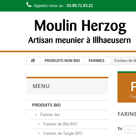
Appelez-nous au :
03.89.71.83.21
PRODUITS NON BIO
FARINES
Farines de B
MENU
Far
PRODUITS BIO
FARIN
Farines bio
Farines de Blé BIO
Tri
--
Farines de Seigle BIO