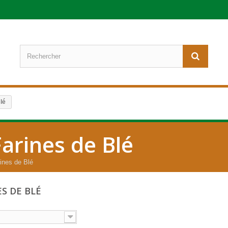
lé
Farines de Blé
ines de Blé
ES DE BLÉ