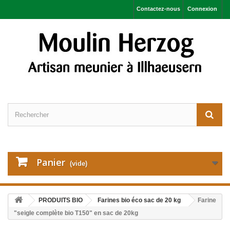
Contactez-nous
Connexion
Panier
(vide)
PRODUITS BIO
Farines bio éco sac de 20 kg
Farine
"seigle complète bio T150" en sac de 20kg