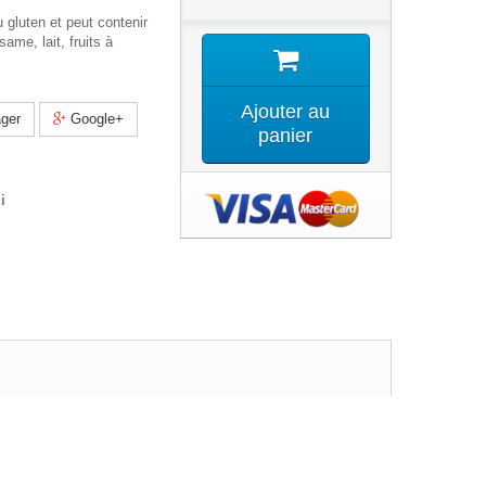
u gluten et peut contenir
ame, lait, fruits à
Ajouter au
ger
Google+
panier
i