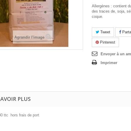
Allergènes : contient d
des traces de, soja, sés
coque.
Tweet
Parta
Agrandir l'image
Pinterest
Envoyer à un am
Imprimer
SAVOIR PLUS
30 ttc hors frais de port