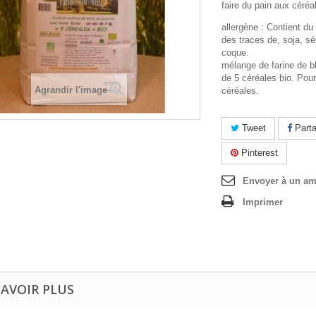
faire du pain aux céréa
allergène : Contient du
des traces de, soja, sés
coque.
mélange de farine de b
de 5 céréales bio. Pour
Agrandir l'image
céréales.
Tweet
Parta
Pinterest
Envoyer à un am
Imprimer
SAVOIR PLUS