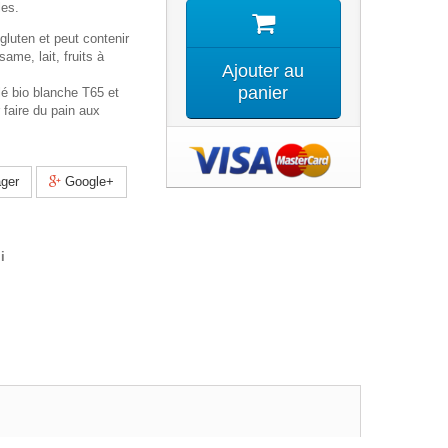
les.
 gluten et peut contenir
ame, lait, fruits à
Ajouter au
panier
lé bio blanche T65 et
 faire du pain aux
ger
Google+
i