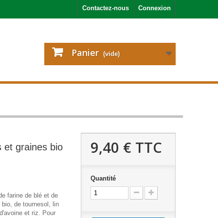
Contactez-nous
Connexion
Panier
(vide)
9,40 €
TTC
 et graines bio
Quantité
e farine de blé et de
 bio, de tournesol, lin
'avoine et riz. Pour